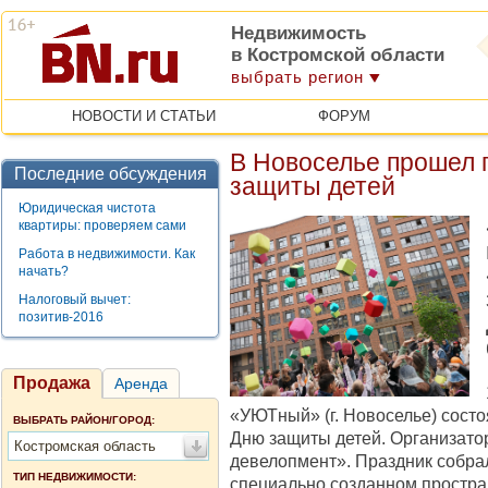
Недвижимость
в Костромской области
выбрать регион
НОВОСТИ И СТАТЬИ
ФОРУМ
В Новоселье прошел 
Последние обсуждения
защиты детей
Юридическая чистота
квартиры: проверяем сами
Работа в недвижимости. Как
начать?
Налоговый вычет:
позитив-2016
Продажа
Аренда
«УЮТный» (г. Новоселье) сост
ВЫБРАТЬ РАЙОН/ГОРОД:
Дню защиты детей. Организа
Костромская область
девелопмент». Праздник собра
ТИП НЕДВИЖИМОСТИ:
специально созданном простран