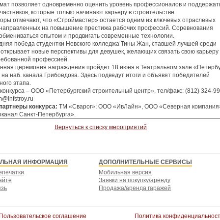
мат позволяет одновременно оценить уровень профессионалов и поддержат
частников, которые только начинают карьеру в строительстве.
оры отмечают, что «Строймастер» остается одним из ключевых отраслевых
 направленных на повышение престижа рабочих профессий. Соревнования
обмениваться опытом и продвигать современные технологии.
няя победа студентки Невского колледжа Тины Жан, ставшей лучшей среди
 открывает новые перспективы для девушек, желающих связать свою карьеру 
ребованной профессией.
нная церемония награждения пройдет 18 июня в Театральном зале «Петербу
 на наб. канала Грибоедова. Здесь подведут итоги и объявят победителей
ного этапа.
конкурса – ООО «Петербургский строительный центр», тел/факс: (812) 324-99
m@infstroy.ru
партнеры конкурса:
ТМ «Сварог»; ООО «ИвЛайн», ООО «Северная компания
канал Санкт-Петербурга».
Вернуться к списку мероприятий
ЕЛЬНАЯ ИНФОРМАЦИЯ
ДОПОЛНИТЕЛЬНЫЕ СЕРВИСЫ
епечатки
Мобильная версия
айте
Заявки на покупку/аренду
язь
Продажа/аренда гаражей
Пользовательское соглашение
Политика конфиденциальнос