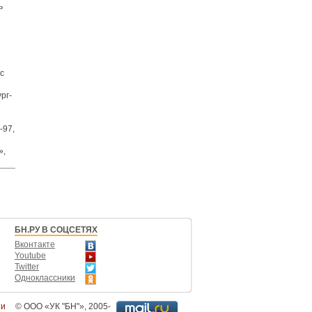
ь
с
рг-
-97,
»,
БН.РУ В СОЦСЕТЯХ
Вконтакте
Youtube
Twitter
Одноклассники
ти
©
ООО «УК "БН"»
, 2005-