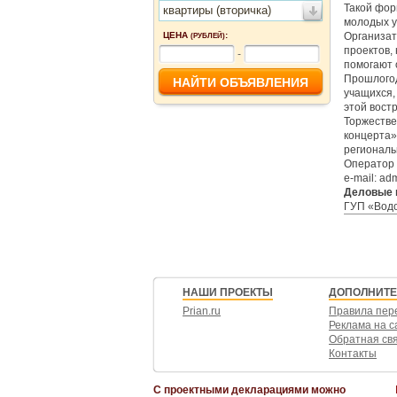
Такой фор
квартиры (вторичка)
молодых у
ЦЕНА
:
Организат
(РУБЛЕЙ)
проектов,
-
помогают 
Прошлогод
учащихся,
этой вост
Торжестве
концерта»
региональ
Оператор 
e-mail: ad
Деловые 
ГУП «Водо
НАШИ ПРОЕКТЫ
ДОПОЛНИТ
Prian.ru
Правила пер
Реклама на с
Обратная св
Контакты
С проектными декларациями можно