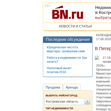
Недвиж
в Кост
выбрать
НОВОСТИ И СТАТЬИ
КАЛЕНДА
Последние обсуждения
17.06.202
Юридическая чистота
В Пете
квартиры: проверяем сами
Работа в недвижимости. Как
17-18
начать?
профе
2026».
Налоговый вычет:
Организат
позитив-2016
Министерс
Комитета 
компаний.
Практичес
Продажа
Аренда
специализ
Невского к
ВЫБРАТЬ РАЙОН/ГОРОД:
Участника
Костромская область
сварочных
соблюдени
ТИП НЕДВИЖИМОСТИ:
Конкурс п