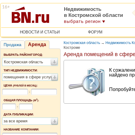
Недвижимость
в Костромской области
выбрать регион
НОВОСТИ И СТАТЬИ
ФОРУМ
Костромская область
→
Недвижимость К
Аренда
Продажа
Костроме
Аренда помещений в сфере 
ВЫБРАТЬ РАЙОН/ГОРОД:
Костромская область
К сожалени
ТИП НЕДВИЖИМОСТИ:
найдено пр
помещения в сфере услуг
ЦЕНА
:
(РУБЛЕЙ В МЕСЯЦ)
Попробуйте
-
2
ОБЩАЯ ПЛОЩАДЬ
(М
):
-
ДАТА ПУБЛИКАЦИИ:
за все время
НАЗВАНИЕ КОМПАНИИ: