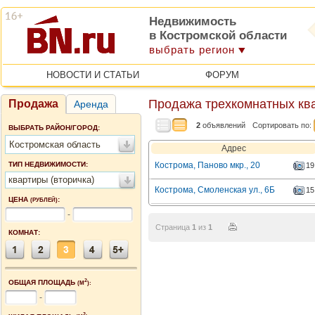
Недвижимость
в Костромской области
выбрать регион
НОВОСТИ И СТАТЬИ
ФОРУМ
Продажа трехкомнатных ква
Продажа
Аренда
2
объявлений
Сортировать по:
ВЫБРАТЬ РАЙОН/ГОРОД:
Костромская область
Адрес
ТИП НЕДВИЖИМОСТИ:
Кострома, Паново мкр., 20
19
квартиры (вторичка)
Кострома, Смоленская ул., 6Б
15
ЦЕНА
:
(РУБЛЕЙ)
-
Страница
1
из
1
КОМНАТ:
2
ОБЩАЯ ПЛОЩАДЬ
(М
):
-
2