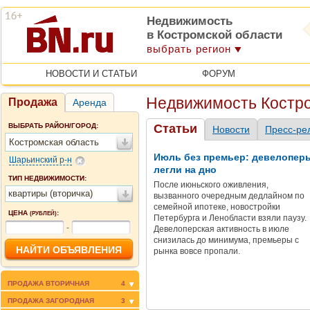
Недвижимость
в Костромской области
выбрать регион
НОВОСТИ И СТАТЬИ
ФОРУМ
Недвижимость Костро
Продажа
Аренда
ВЫБРАТЬ РАЙОН/ГОРОД:
Статьи
Новости
Пресс-ре
Костромская область
Июль без премьер: девелопер
Шарьинский р-н
легли на дно
ТИП НЕДВИЖИМОСТИ:
После июньского оживления,
квартиры (вторичка)
вызванного очередным дедлайном по
семейной ипотеке, новостройки
ЦЕНА
:
(РУБЛЕЙ)
Петербурга и Ленобласти взяли паузу.
-
Девелоперская активность в июле
снизилась до минимума, премьеры с
рынка вовсе пропали.
ПРОДАЖА ВТОРИЧНАЯ
4
ПРОДАЖА ЗАГОРОДНАЯ
3