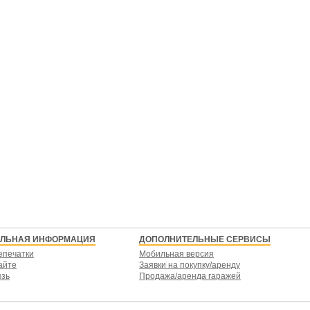
ЕЛЬНАЯ ИНФОРМАЦИЯ
ДОПОЛНИТЕЛЬНЫЕ СЕРВИСЫ
епечатки
Мобильная версия
айте
Заявки на покупку/аренду
язь
Продажа/аренда гаражей