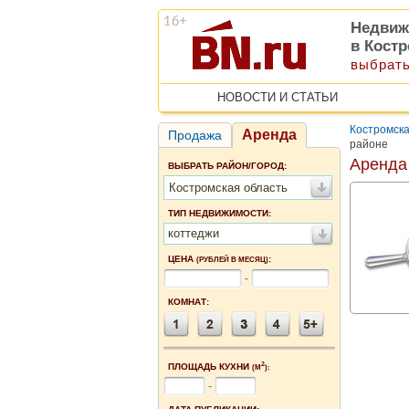
Недвиж
в Кост
выбрать
НОВОСТИ И СТАТЬИ
Костромска
Аренда
Продажа
районе
Аренда
ВЫБРАТЬ РАЙОН/ГОРОД:
Костромская область
ТИП НЕДВИЖИМОСТИ:
коттеджи
ЦЕНА
:
(РУБЛЕЙ В МЕСЯЦ)
-
КОМНАТ:
2
ПЛОЩАДЬ КУХНИ
(М
):
-