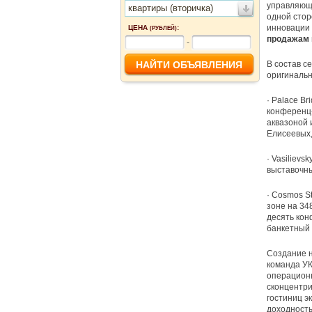
управляюща
квартиры (вторичка)
одной стор
инновации 
ЦЕНА
:
(РУБЛЕЙ)
продажам п
-
В состав с
оригинальн
· Palace Br
конференц-
аквазоной 
Елисеевых,
· Vasilievs
выставочны
· Cosmos St
зоне на 34
десять кон
банкетный 
Создание н
команда УК
операционн
сконцентри
гостиниц э
доходность