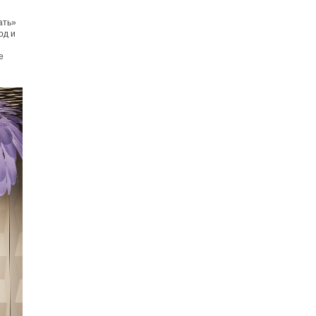
ать»
од и
е