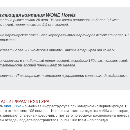
вляющая компания WONE Hotels
тает на рынке почти 20 лет. За это время реализовано более 3,5 млн
о-ночей, принято свыше 5,5 млн гостей.
кие партнерские связи. База корпоративных партнеров включает более 10
онтактов.
уживает более 900 номеров в отелях Санкт-Петербурга от 4* до 5*.
ая загрузка и стабильный поток гостей: в среднем 170 тыс. человек в год.
творенность гостей превышает 90 баллов.
ествляет IT-экспертизу технологии в управлении сервисом и доходностью.
АЯ ИНФРАСТРУКТУРА
ть
Artel 17/52
– объемная инфраструктура при камерном номерном фонде. В
ном отеле всего 108 номеров. На первом этаже находятся лобби и ресторан,
ж занимают спа-зона и коворкинг, с третьего по восьмой расположены номера,
аж отведен под арт-пространство Cloud9. Обо всем – по порядку.