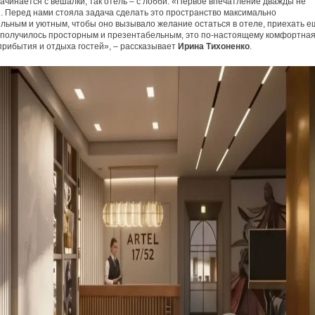
начинается с вешалки, так отель – с лобби. «Первое впечатление дважды не
. Перед нами стояла задача сделать это пространство максимально
льным и уютным, чтобы оно вызывало желание остаться в отеле, приехать е
 получилось просторным и презентабельным, это по-настоящему комфортна
прибытия и отдыха гостей», – рассказывает
Ирина Тихоненко
.