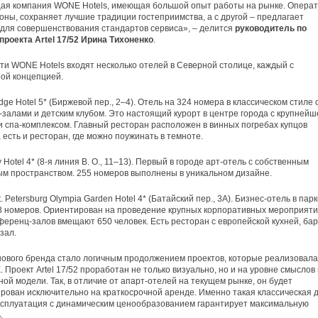
я компания WONE Hotels, имеющая большой опыт работы на рынке. Операт
оны, сохраняет лучшие традиции гостеприимства, а с другой – предлагает
для совершенствования стандартов сервиса», – делится
руководитель по
роекта Artel 17/52 Ирина Тихоненко
.
ети WONE Hotels входят несколько отелей в Северной столице, каждый с
ой концепцией.
idge Hotel 5* (Биржевой пер., 2–4). Отель на 324 номера в классическом стиле 
залами и детским клубом. Это настоящий курорт в центре города с крупнейш
и спа-комплексом. Главный ресторан расположен в винных погребах купцов
 есть и ресторан, где можно поужинать в темноте.
ky Hotel 4* (8-я линия В. О., 11–13). Первый в городе арт-отель с собственным
м пространством. 255 номеров выполнены в уникальном дизайне.
. Petersburg Olympia Garden Hotel 4* (Батайский пер., 3А). Бизнес-отель в пар
8 номеров. Ориентирован на проведение крупных корпоративных мероприяти
ференц-залов вмещают 650 человек. Есть ресторан с европейской кухней, бар
зал.
ового бренда стало логичным продолжением проектов, которые реализовала
. Проект Artel 17/52 проработан не только визуально, но и на уровне смыслов
ой модели. Так, в отличие от апарт-отелей на текущем рынке, он будет
рован исключительно на краткосрочной аренде. Именно такая классическая 
ксплуатация с динамическим ценообразованием гарантирует максимальную
.