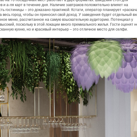
во на 70 посадочных мест работает в двух форматах: шведский стол для
в и а-ля карт в течение дня. Наличие завтраков положительно влияет на
ть гостиницы – это доказано практикой. Кстати, оператор планирует «раскач
а весь город, чтобы он приносил свой доход. У заведения будет отдельный вх
ное меню, рассчитанное на самую взыскательную аудиторию. Потенциал у
высокий, поскольку в этой локации много премиального жилья. Гости оценят н
сканную кухню, но и красивый интерьер – это отличное место для селфи.