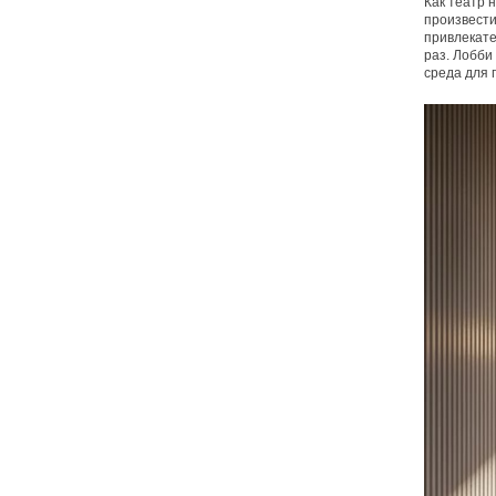
Как театр 
произвести
привлекате
раз. Лобби
среда для 