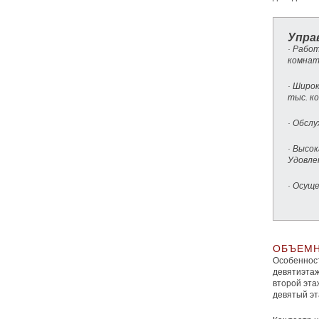
Упра
· Рабо
комнат
· Широ
тыс. к
· Обсл
· Высок
Удовле
· Осущ
ОБЪЕМН
Особеннос
девятиэтаж
второй эта
девятый эт