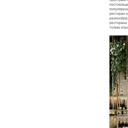
пространст
постояльце
популярнос
ресторан н
разнообраз
ресторана 
только изы