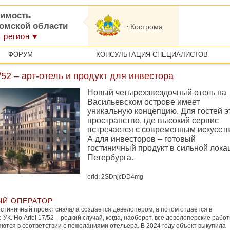
имость
ромской области
Кострома
 регион
ФОРУМ
КОНСУЛЬТАЦИЯ СПЕЦИАЛИСТОВ
7/52 – арт-отель и продукт для инвестора
Новый четырехзвездочный отель на
Васильевском острове имеет
уникальную концепцию. Для гостей э
пространство, где высокий сервис
встречается с современным искусст
А для инвесторов – готовый
гостиничный продукт в сильной лока
Петербурга.
erid: 2SDnjcDD4mg
Й ОПЕРАТОР
стиничный проект сначала создается девелопером, а потом отдается в
 УК. Но Artel 17/52 – редкий случай, когда, наоборот, все девелоперские рабо
ются в соответствии с пожеланиями отельера. В 2024 году объект выкупила