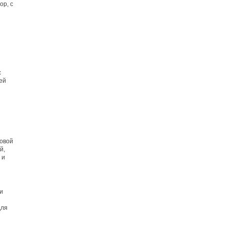
ор, с
с
ей
ковой
й,
 и
 и
для