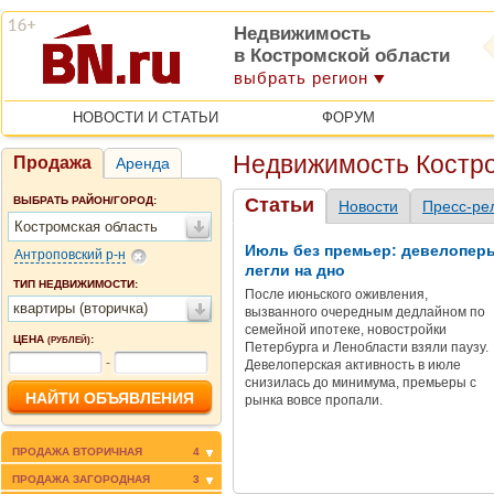
Недвижимость
в Костромской области
выбрать регион
НОВОСТИ И СТАТЬИ
ФОРУМ
Недвижимость Костро
Продажа
Аренда
ВЫБРАТЬ РАЙОН/ГОРОД:
Статьи
Новости
Пресс-ре
Костромская область
Июль без премьер: девелопер
Антроповский р-н
легли на дно
ТИП НЕДВИЖИМОСТИ:
После июньского оживления,
квартиры (вторичка)
вызванного очередным дедлайном по
семейной ипотеке, новостройки
ЦЕНА
:
(РУБЛЕЙ)
Петербурга и Ленобласти взяли паузу.
-
Девелоперская активность в июле
снизилась до минимума, премьеры с
рынка вовсе пропали.
ПРОДАЖА ВТОРИЧНАЯ
4
ПРОДАЖА ЗАГОРОДНАЯ
3