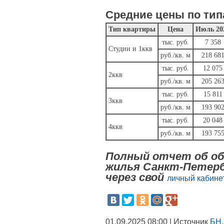
Средние цены по тип
Тип квартиры
Цена
Июль 20
тыс. руб.
7 358
Студии и 1ккв
руб./кв. м
218 68
тыс. руб.
12 075
2ккв
руб./кв. м
205 26
тыс. руб.
15 811
3ккв
руб./кв. м
193 90
тыс. руб.
20 048
4ккв
руб./кв. м
193 75
Полный отчет об об
жилья Санкт-Петерб
через свой
личный кабинет
01.09.2025 08:00 | Источник
БН.