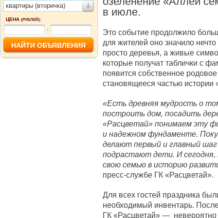
озеленение «Аллеи се
квартиры (вторичка)
в июле.
ЦЕНА
:
(РУБЛЕЙ)
-
Это событие продолжило больш
для жителей оно значило нечт
просто деревья, а живые симв
которые получат таблички с фа
появится собственное родовое 
становящееся частью истории 
«Есть древняя мудрость о том
построить дом, посадить дер
«Расцветай» понимаем эту фи
и надежном фундаменте. Поку
делают первый и главный шаг 
подрастают дети. И сегодня,
свою семью в историю развит
пресс-службе ГК «Расцветай».
Для всех гостей праздника бы
необходимый инвентарь. После
ГК «Расцветай» — невероятно 