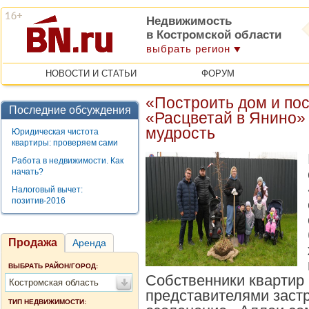
Недвижимость
в Костромской области
выбрать регион
НОВОСТИ И СТАТЬИ
ФОРУМ
«Построить дом и пос
Последние обсуждения
«Расцветай в Янино»
мудрость
Юридическая чистота
квартиры: проверяем сами
Работа в недвижимости. Как
начать?
Налоговый вычет:
позитив-2016
Продажа
Аренда
ВЫБРАТЬ РАЙОН/ГОРОД:
Собственники квартир 
Костромская область
представителями заст
ТИП НЕДВИЖИМОСТИ: