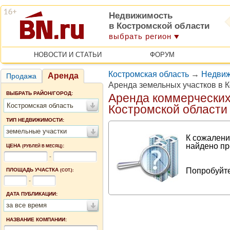
Недвижимость
в Костромской области
выбрать регион
НОВОСТИ И СТАТЬИ
ФОРУМ
Костромская область
→
Недвиж
Аренда
Продажа
Аренда земельных участков в 
ВЫБРАТЬ РАЙОН/ГОРОД:
Аренда коммерческих
Костромская область
Костромской области
ТИП НЕДВИЖИМОСТИ:
земельные участки
К сожалени
найдено пр
ЦЕНА
:
(РУБЛЕЙ В МЕСЯЦ)
-
Попробуйте
ПЛОЩАДЬ УЧАСТКА
(СОТ.):
-
ДАТА ПУБЛИКАЦИИ:
за все время
НАЗВАНИЕ КОМПАНИИ: