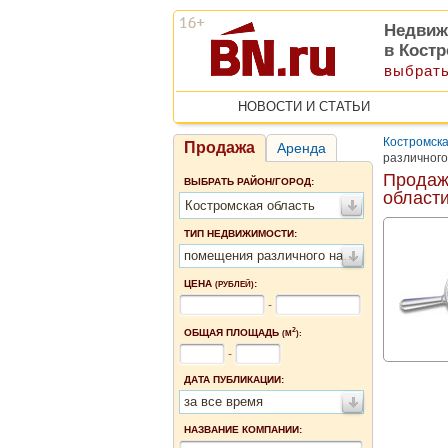
Недвиж
в Кост
выбрать
НОВОСТИ И СТАТЬИ
Костромска
Продажа
Аренда
различного
Продаж
ВЫБРАТЬ РАЙОН/ГОРОД:
област
Костромская область
ТИП НЕДВИЖИМОСТИ:
помещения различного назначения
ЦЕНА
:
(РУБЛЕЙ)
-
2
ОБЩАЯ ПЛОЩАДЬ
(М
):
-
ДАТА ПУБЛИКАЦИИ:
за все время
НАЗВАНИЕ КОМПАНИИ: