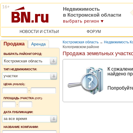
Недвижимость
в Костромской области
выбрать регион
НОВОСТИ И СТАТЬИ
ФОРУМ
Костромская область
→
Недвижимость Ко
Продажа
Аренда
Кологривском районе
Продажа земельных участко
ВЫБРАТЬ РАЙОН/ГОРОД:
Костромская область
К сожалени
ТИП НЕДВИЖИМОСТИ:
найдено пр
участки
ЦЕНА
:
(РУБЛЕЙ)
Попробуйте
-
ПЛОЩАДЬ УЧАСТКА
(СОТ.):
-
ДАТА ПУБЛИКАЦИИ:
за все время
НАЗВАНИЕ КОМПАНИИ: